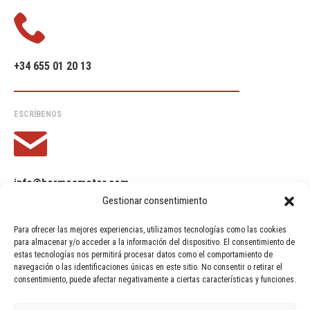
+34 655 01 20 13
ESCRÍBENOS
info@hermesmotor.com
Gestionar consentimiento
Para ofrecer las mejores experiencias, utilizamos tecnologías como las cookies
para almacenar y/o acceder a la información del dispositivo. El consentimiento de
estas tecnologías nos permitirá procesar datos como el comportamiento de
¿Tienes alguna duda o
navegación o las identificaciones únicas en este sitio. No consentir o retirar el
consentimiento, puede afectar negativamente a ciertas características y funciones.
sugerencia?