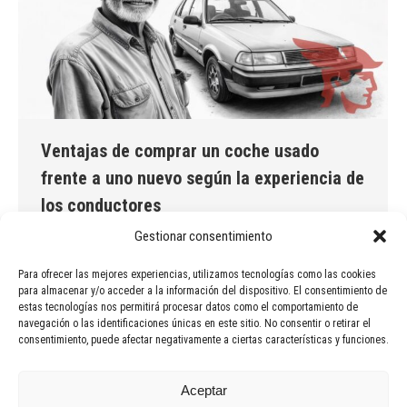
Ventajas de comprar un coche usado
frente a uno nuevo según la experiencia de
los conductores
Gestionar consentimiento
Ventajas de comprar un coche usado frente a uno nuevo
según la experiencia de los conductores ¿Estás
Para ofrecer las mejores experiencias, utilizamos tecnologías como las cookies
pensando en comprar un coche y no sabes si optar por
para almacenar y/o acceder a la información del dispositivo. El consentimiento de
uno nuevo o de segunda mano? Esta es una pregunta que
estas tecnologías nos permitirá procesar datos como el comportamiento de
navegación o las identificaciones únicas en este sitio. No consentir o retirar el
muchos
consentimiento, puede afectar negativamente a ciertas características y funciones.
Aceptar