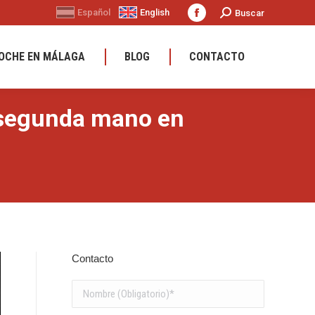
Buscar:
Español
English
Buscar
La
página
OCHE EN MÁLAGA
BLOG
CONTACTO
Facebook
se
abre
 segunda mano en
en
una
ventana
nueva
Contacto