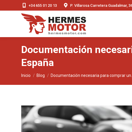
+34 655 01 20 13
P. Villarosa Carretera Guadalmar, 
Documentación necesari
España
Estás aquí:
Inicio
Blog
Documentación necesaria para comprar un..