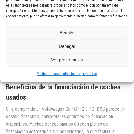
estas tecnologías nos permitirá procesar datos como el comportamiento de
legales.
navegación o las identificaciones únicas en este sitio. No consentir o retirar el
consentimiento, puede afectar negativamente a ciertas características y funciones.
Problemas comunes a tener en cuenta
Al adquirir un coche usado, es normal preocuparse por posibles
Aceptar
problemas. Algunos de los problemas comunes que pueden
surgir con coches usados incluyen el desgaste de la transmisión,
Denegar
problemas eléctricos o fallos en el sistema de suspensión. Es
Ver preferencias
recomendable solicitar un informe técnico y una prueba de
conducción para asegurarte de que todo funciona
Política de cookies
Política de privacidad
correctamente.
Beneficios de la financiación de coches
usados
Si la compra de un Volkswagen Golf GTI 2.0 TSI DSG parece un
desafío financiero, considera las opciones de financiación
disponibles. Muchos concesionarios ofrecen planes de
financiación adaptados a tus necesidades, lo que facilita la