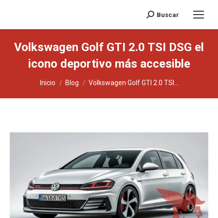
Buscar
Buscar:
Volkswagen Golf GTI 2.0 TSI DSG el
icono deportivo más accesible
Estás aquí:
Inicio
Blog
Volkswagen Golf GTI 2.0 TSI...