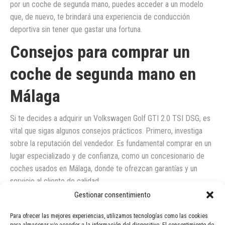
por un coche de segunda mano, puedes acceder a un modelo
que, de nuevo, te brindará una experiencia de conducción
deportiva sin tener que gastar una fortuna.
Consejos para comprar un
coche de segunda mano en
Málaga
Si te decides a adquirir un Volkswagen Golf GTI 2.0 TSI DSG, es
vital que sigas algunos consejos prácticos. Primero, investiga
sobre la reputación del vendedor. Es fundamental comprar en un
lugar especializado y de confianza, como un concesionario de
coches usados en Málaga, donde te ofrezcan garantías y un
servicio al cliente de calidad.
Gestionar consentimiento
Consulta también la documentación necesaria para comprar un
coche de segunda mano. Asegúrate de que todos los papeles
Para ofrecer las mejores experiencias, utilizamos tecnologías como las cookies
estén en regla y que el vehículo no tenga cargas o problemas
para almacenar y/o acceder a la información del dispositivo. El consentimiento de