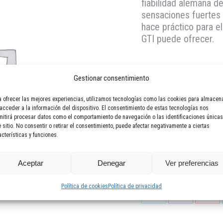
fiabilidad alemana d
sensaciones fuertes 
hace práctico para el
GTI puede ofrecer.
Gestionar consentimiento
a ofrecer las mejores experiencias, utilizamos tecnologías como las cookies para almacen
 acceder a la información del dispositivo. El consentimiento de estas tecnologías nos
mitirá procesar datos como el comportamiento de navegación o las identificaciones únicas
e sitio. No consentir o retirar el consentimiento, puede afectar negativamente a ciertas
Categoría:
Compacto deportiv
acterísticas y funciones.
Aceptar
Denegar
Ver preferencias
VOLKSWAGEN
Share this product
Política de cookies
Política de privacidad
Compartir
Compartir
Comp
en
en
en