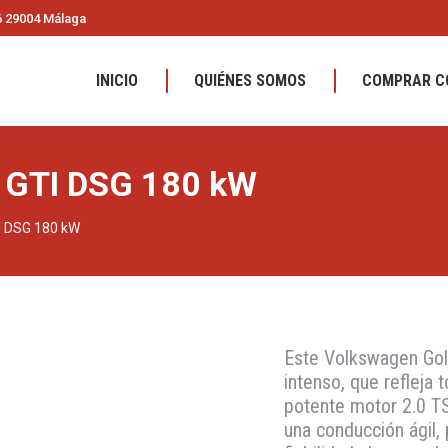
36 29004 Málaga
INICIO
QUIÉNES SOMOS
COMPRAR C
I GTI DSG 180 kW
I DSG 180 kW
Este Volkswagen Golf
intenso, que refleja
potente motor 2.0 T
una conducción ágil,