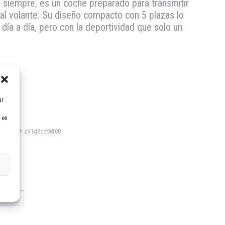
e siempre, es un coche preparado para transmitir
al volante. Su diseño compacto con 5 plazas lo
 día a día, pero con la deportividad que solo un
ar
 en
o
SKU:
d41d8cd98f00
artir
Compartir
en