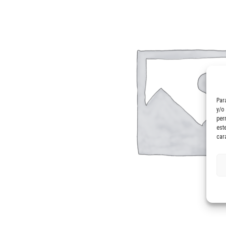
Par
y/o
per
est
car